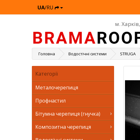
UA
/RU
м. Харків
Головна
Водостічні системи
STRUGA
Категорії
Металочерепиця
Профнастил
Бітумна черепиця (гнучка)
Композитна черепиця