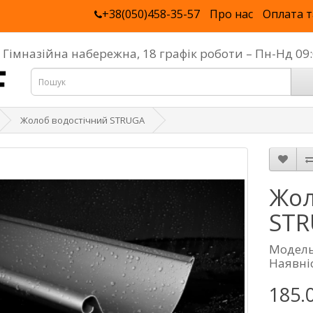
+38(050)458-35-57
Про нас
Оплата т
, Гімназійна набережна, 18 графік роботи – Пн-Нд 0
Жолоб водостічний STRUGA
Жол
ST
Модель
Наявніс
185.