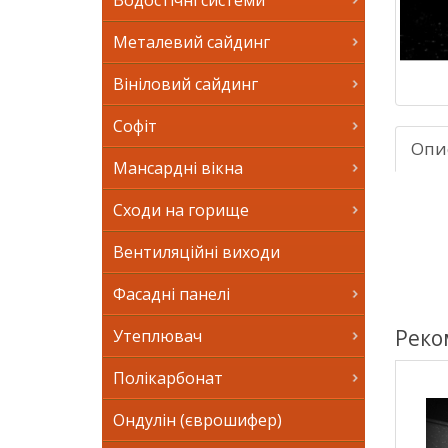
Водостічні системи
Металевий сайдинг
Вініловий сайдинг
Софіт
Опи
Мансардні вікна
Сходи на горище
Вентиляційні виходи
Фасадні панелі
Реко
Утеплювач
Полікарбонат
Ондулін (єврошифер)