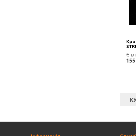
Кро
STR
Є в
155
К