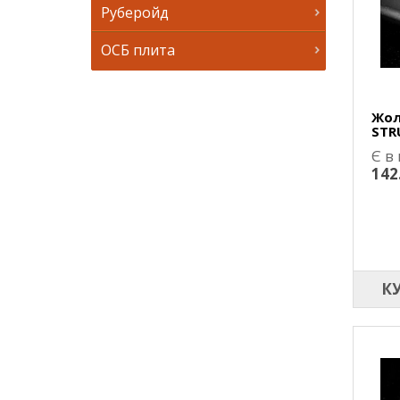
Руберойд
ОСБ плита
Жол
STR
Є в
142
К