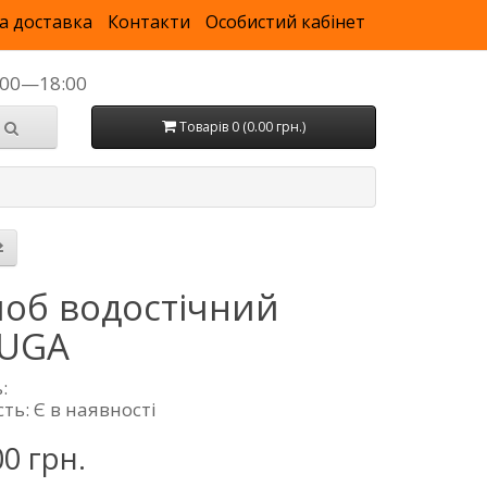
а доставка
Контакти
Особистий кабінет
9:00—18:00
Товарів 0 (0.00 грн.)
об водостічний
RUGA
:
ть: Є в наявності
00 грн.