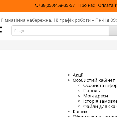
+38(050)458-35-57
Про нас
Оплата т
, Гімназійна набережна, 18 графік роботи – Пн-Нд 0
Акції
Особистий кабінет
Особиста інфо
Пароль
Мої адреси
Історія замовл
Файли для ска
Кошик
Оформлення замов