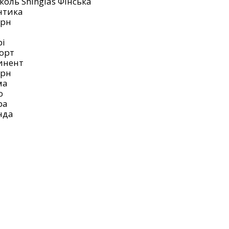
оль Shinglas Фінська
нтика
ерн
рі
форт
тинент
ерн
ма
о
ра
нда