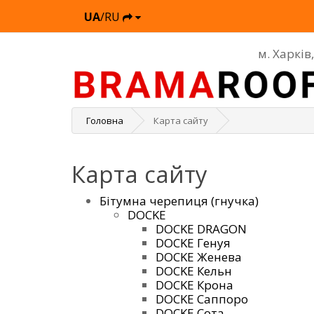
UA
/RU
м. Харків
Головна
Карта сайту
Карта сайту
Бітумна черепиця (гнучка)
DOCKE
DOCKE DRAGON
DOCKE Генуя
DOCKE Женева
DOCKE Кельн
DOCKE Крона
DOCKE Саппоро
DOCKE Сота