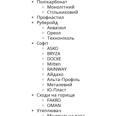
Полікарбонат
Монолітний
Стільниковий
Профнастил
Руберойд
Акваізол
Ореол
Техноніколь
Софіт
ASKO
BRYZA
DOCKE
Mitten
RAINWAY
Айдахо
Альта-Профіль
Металевий
Ю-Пласт
Сходи на горище
FAKRO
OMAN
Утеплювач
Мінеральна вата