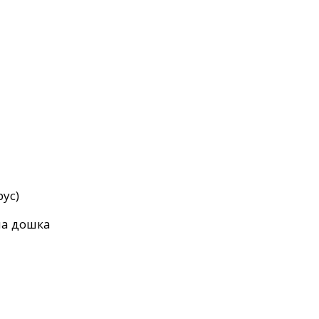
ус)
на дошка