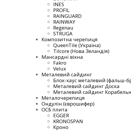
INES
PROFIL
RAINGUARD
RAINWAY
Regenau
STRUGA
Композитна черепиця
QueenTile (Україна)
Tilcore (Нова Зеландія)
Мансардні вікна
Fakro
Velux
Металевий сайдинг
Блок-хаус металевий (фальш-бр
Металевий сайдинг Доска
Металевий сайдинг Корабель
Металочерепиця
Ондулін (єврошифер)
ОСБ плита
EGGER
KRONOSPAN
Кроно