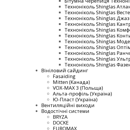
Бітумна черепиця Технонік
Техноніколь Shinglas Атла
Техноніколь Shinglas Вест
Техноніколь Shinglas Джаз
Техноніколь Shinglas Кант
Техноніколь Shinglas Ком
Техноніколь Shinglas Кон
Техноніколь Shinglas Мод
Техноніколь Shinglas Опті
Техноніколь Shinglas Ранч
Техноніколь Shinglas Ульт
Техноніколь Shinglas Фазе
Вініловий сайдинг
Fasaiding
Mitten (Канада)
VOX-MAX 3 (Польща)
Альта-профіль (Україна)
Ю-Пласт (Україна)
Вентиляційні виходи
Водостічні системи
BRYZA
DOCKE
EUROMAX