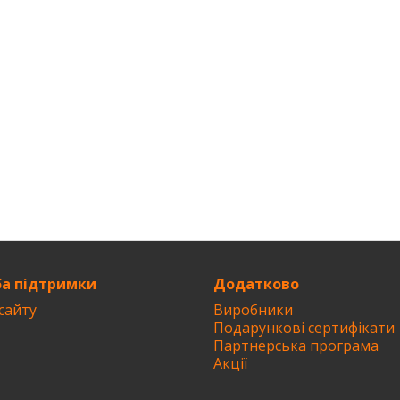
а підтримки
Додатково
сайту
Виробники
Подарункові сертифікати
Партнерська програма
Акції