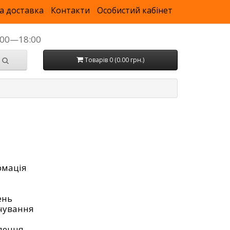
а доставка
Контакти
Особистий кабінет
9:00—18:00
Товарів 0 (0.00 грн.)
рмація
ень
чування
лення