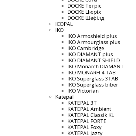
DOCKE Тетріс
DOCKE Цюріх
DOCKE Шефілд
ICOPAL
IKO
IKO Armoshield plus
IKO Armourglass plus
IKO Cambridge
IKO DIAMANT plus
IKO DIAMANT SHIELD
IKO Monarch DIAMANT
IKO MONARH 4 TAB
IKO Superglass 3TAB
IKO Superglass biber
IKO Victorian
Katepal
KATEPAL 3T
KATEPAL Ambient
KATEPAL Classik KL
KATEPAL FORTE
KATEPAL Foxy
KATEPAL Jazzy