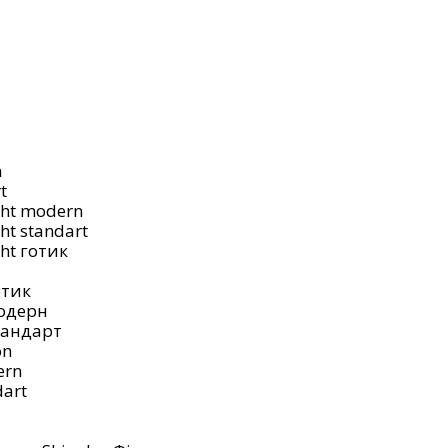
n
t
ght modern
ht standart
ht готик
отик
модерн
тандарт
on
ern
art