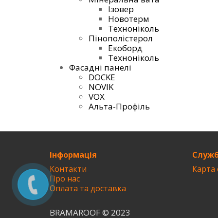
Ізовер
Новотерм
Техноніколь
Пінополістерол
Екоборд
Техноніколь
Фасадні панелі
DOCKE
NOVIK
VOX
Альта-Профіль
Інформація
Служб
Контакти
Карта 
Про нас
Оплата та доставка
BRAMAROOF © 2023