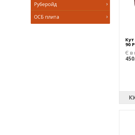
Руберойд
ОСБ плита
Кут
90 P
Є в
450
К