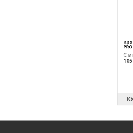
Кро
PRO
Є в
105
К