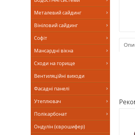
Водостічні системи
Металевий сайдинг
Вініловий сайдинг
Софіт
Опи
Мансардні вікна
Сходи на горище
Вентиляційні виходи
Фасадні панелі
Реко
Утеплювач
Полікарбонат
Ондулін (єврошифер)