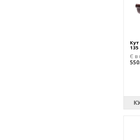
Кут
135
Є в
550
К