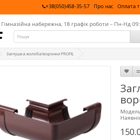
+38(050)458-35-57
Про нас
Оплата т
, Гімназійна набережна, 18 графік роботи – Пн-Нд 0
Заглушка жолоба/воронки PROFIL
Заг
вор
Модель
Наявніс
150.