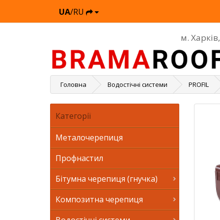
UA
/RU
м. Харків
Головна
Водостічні системи
PROFIL
Категорії
Металочерепиця
Профнастил
Бітумна черепиця (гнучка)
Композитна черепиця