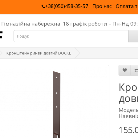
+38(050)458-35-57
Про нас
Оплата т
, Гімназійна набережна, 18 графік роботи – Пн-Нд 0
Кронштейн ринви довгий DOCKE
Кро
дов
Модель
Наявніс
155.