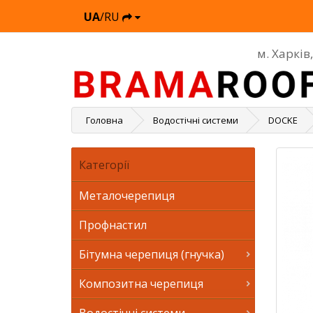
UA
/RU
м. Харків
Головна
Водостічні системи
DOCKE
Категорії
Металочерепиця
Профнастил
Бітумна черепиця (гнучка)
Композитна черепиця