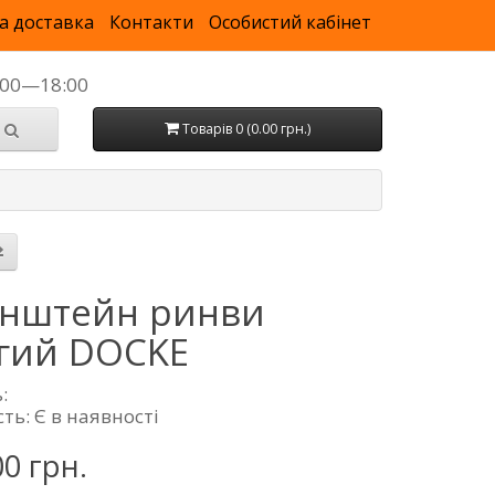
а доставка
Контакти
Особистий кабінет
9:00—18:00
Товарів 0 (0.00 грн.)
нштейн ринви
гий DOCKE
:
ть: Є в наявності
00 грн.