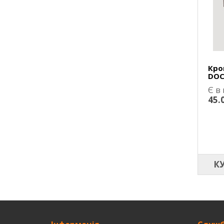
Кро
DOC
Є в
45.
К