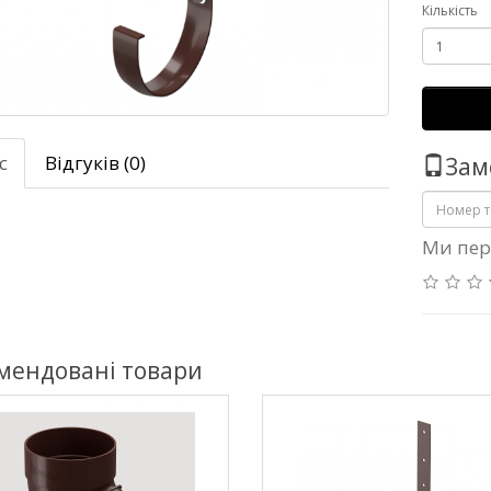
Кількість
с
Відгуків (0)
Зам
Ми пер
мендовані товари