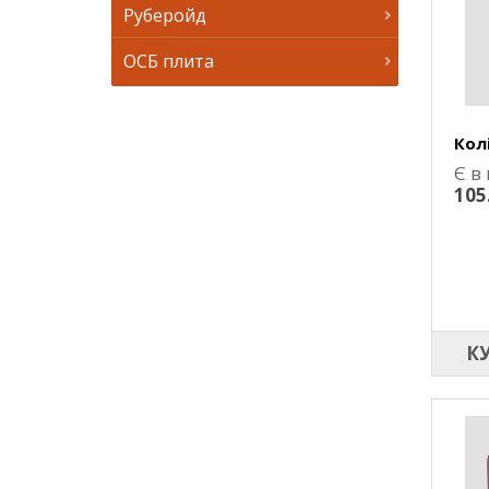
Руберойд
ОСБ плита
Кол
Є в
105
К