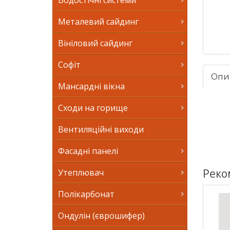
Водостічні системи
Металевий сайдинг
Вініловий сайдинг
Софіт
Опи
Мансардні вікна
Сходи на горище
Вентиляційні виходи
Фасадні панелі
Реко
Утеплювач
Полікарбонат
Ондулін (єврошифер)