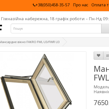
+38(050)458-35-57
Про нас
Оплата т
, Гімназійна набережна, 18 графік роботи – Пн-Нд 0
Мансардне вікно FAKRO FWL U3/FWR U3
Ман
FWL
Модель
Наявніс
7650