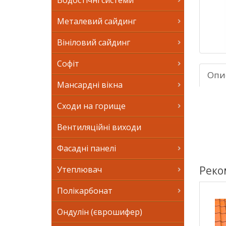
Водостічні системи
Металевий сайдинг
Вініловий сайдинг
Софіт
Опи
Мансардні вікна
Сходи на горище
Вентиляційні виходи
Фасадні панелі
Реко
Утеплювач
Полікарбонат
Ондулін (єврошифер)