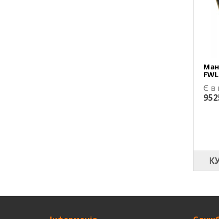
Ман
FWL
Є в
952
К