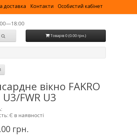
а доставка
Контакти
Особистий кабінет
9:00—18:00
Товарів 0 (0.00 грн.)
сардне вікно FAKRO
 U3/FWR U3
:
ть: Є в наявності
.00 грн.