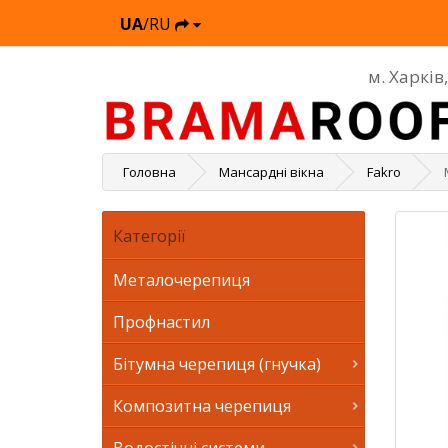
UA
/RU
м. Харків
Головна
Мансардні вікна
Fakro
Категорії
Металочерепиця
Профнастил
Бітумна черепиця (гнучка)
Композитна черепиця