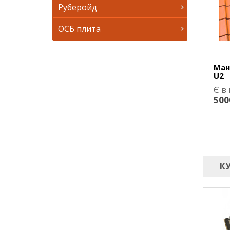
Руберойд
ОСБ плита
Ман
U2
Є в
500
К