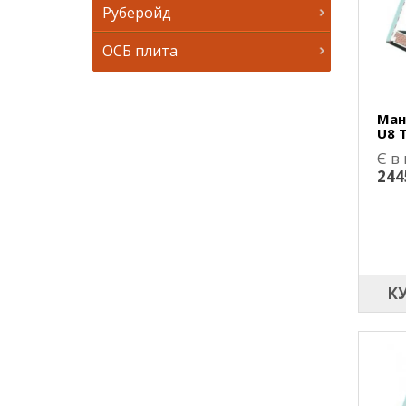
Руберойд
ОСБ плита
Ман
U8 
Є в
244
К