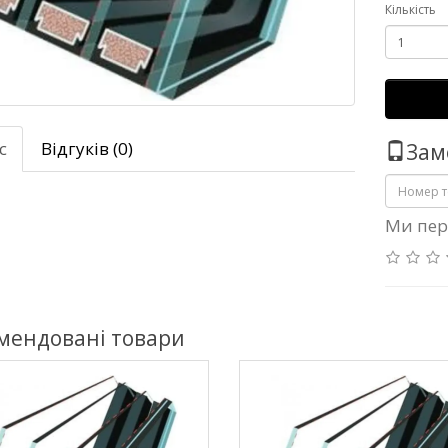
Кількість
с
Відгуків (0)
Зам
Ми пер
мендовані товари