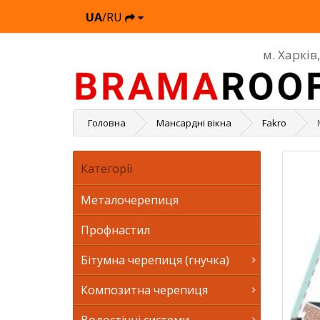
UA
/RU
м. Харків
Головна
Мансардні вікна
Fakro
Категорії
Металочерепиця
Профнастил
Бітумна черепиця (гнучка)
Композитна черепиця