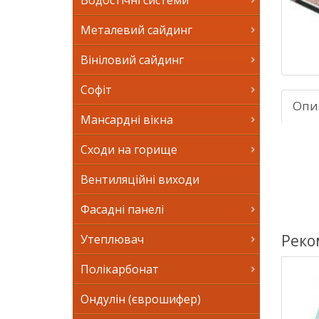
Водостічні системи
Металевий сайдинг
Вініловий сайдинг
Софіт
Опи
Мансардні вікна
Сходи на горище
Вентиляційні виходи
Фасадні панелі
Реко
Утеплювач
Полікарбонат
Ондулін (єврошифер)