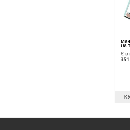
Ман
U8 
Є в
351
К