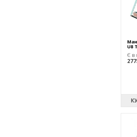
Ман
U8 
Є в
277
К