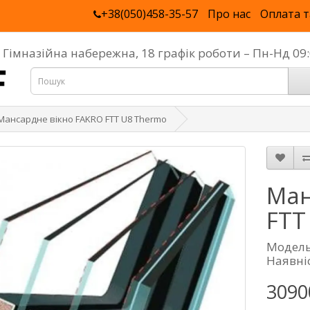
+38(050)458-35-57
Про нас
Оплата т
, Гімназійна набережна, 18 графік роботи – Пн-Нд 0
Мансардне вікно FAKRO FTT U8 Thermo
Ман
FTT
Модель
Наявніс
3090