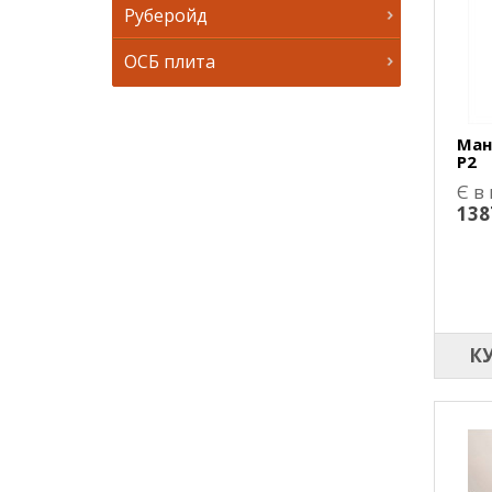
Руберойд
ОСБ плита
Ман
P2
Є в
138
К