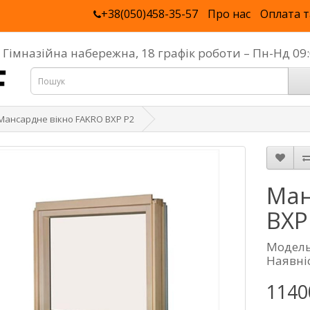
+38(050)458-35-57
Про нас
Оплата т
, Гімназійна набережна, 18 графік роботи – Пн-Нд 0
Мансардне вікно FAKRO BXP P2
Ман
BXP
Модель
Наявніс
1140