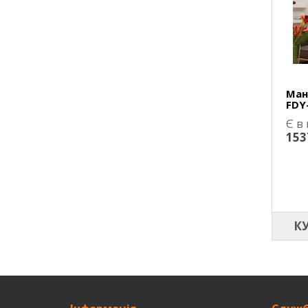
Ман
FDY
Є в
153
К