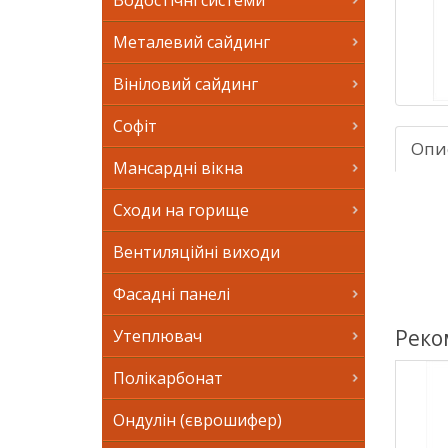
Водостічні системи
Металевий сайдинг
Вініловий сайдинг
Софіт
Опи
Мансардні вікна
Сходи на горище
Вентиляційні виходи
Фасадні панелі
Реко
Утеплювач
Полікарбонат
Ондулін (єврошифер)