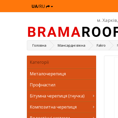
UA
/RU
м. Харків
Головна
Мансардні вікна
Fakro
Категорії
Металочерепиця
Профнастил
Бітумна черепиця (гнучка)
Композитна черепиця