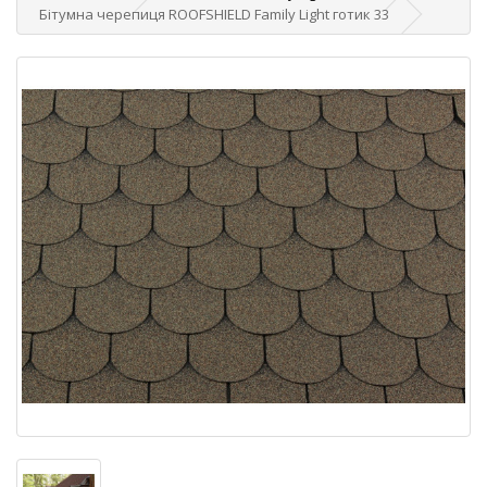
Бітумна черепиця ROOFSHIELD Family Light готик 33