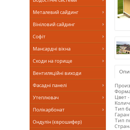
Водостічні системи
Металевий сайдинг
Вініловий сайдинг
Софіт
Мансардні вікна
Сходи на горище
Опи
Вентиляційні виходи
Произ
Фасадні панелі
Форма
Цвет 
Утеплювач
Колич
Тип б
Полікарбонат
Гарант
Тип п
Ондулін (єврошифер)
Стран