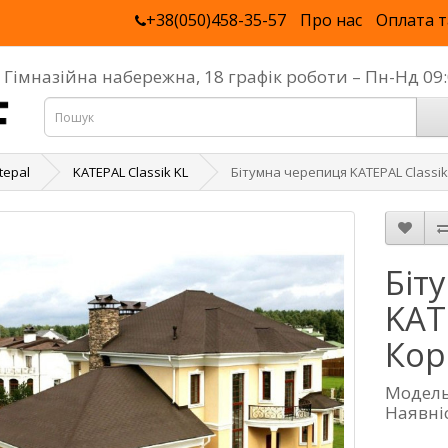
+38(050)458-35-57
Про нас
Оплата т
, Гімназійна набережна, 18 графік роботи – Пн-Нд 0
tepal
KATEPAL Classik KL
Бітумна черепиця KATEPAL Classi
Біт
KAT
Кор
Модель
Наявніс