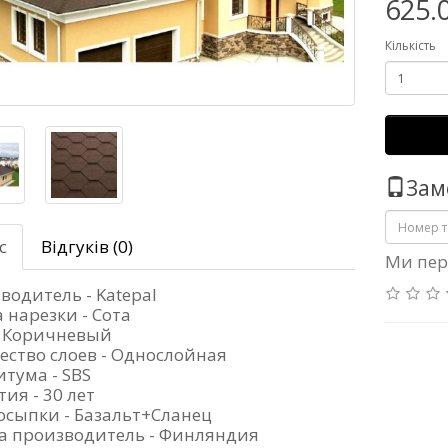
625.
Кількість
Зам
с
Відгуків (0)
Ми пер
водитель - Katepal
 нарезки - Сота
- Коричневый
ество слоев - Однослойная
итума - SBS
ия - 30 лет
осыпки - Базальт+Сланец
а производитель - Финляндия