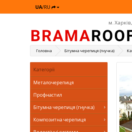
UA
/RU
м. Харків
Головна
Бітумна черепиця (гнучка)
Ka
Категорії
Металочерепиця
Профнастил
Бітумна черепиця (гнучка)
Композитна черепиця