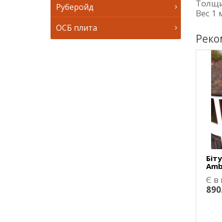
Толщи
Руберойд
Вес 1 
ОСБ плита
Реко
Біт
Amb
Є в
890