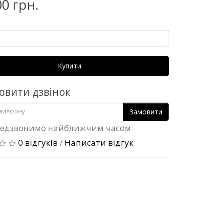
00 грн.
Купити
овити дзвінок
Замовити
едзвонимо найближчим часом
0 відгуків
/
Написати відгук