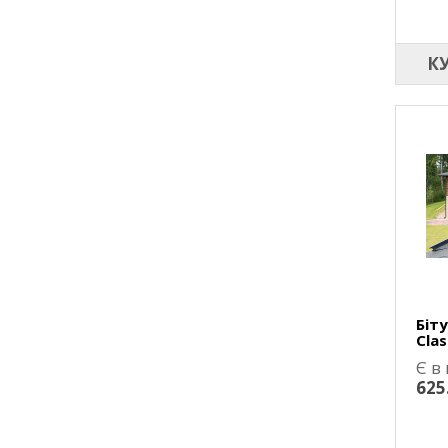
К
Біт
Clas
Є в
625