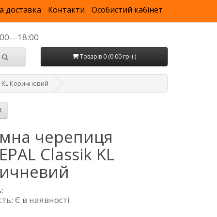
а доставка
Контакти
Особистий кабінет
9:00—18:00
Товарів 0 (0.00 грн.)
k KL Коричневий
умна черепиця
EPAL Classik KL
ичневий
:
ть: Є в наявності