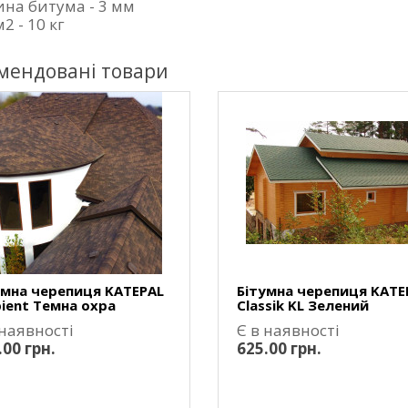
на битума - 3 мм
м2 - 10 кг
мендовані товари
умна черепиця KATEPAL
Бітумна черепиця KATE
ient Темна охра
Classik KL Зелений
 наявності
Є в наявності
.00 грн.
625.00 грн.