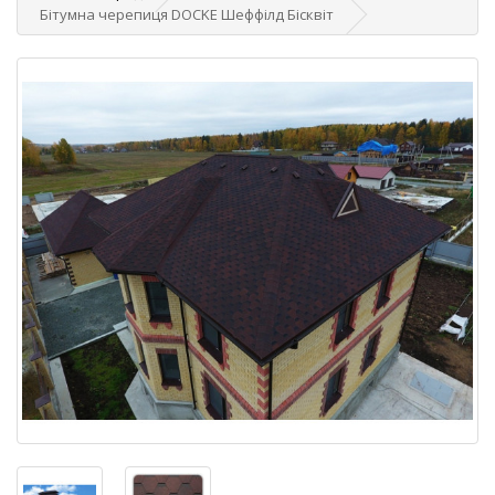
Бітумна черепиця DOCKE Шеффілд Бісквіт