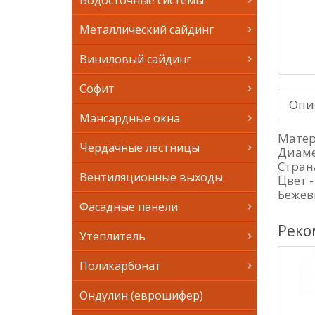
Водосточные системы
Металлический сайдинг
Виниловый сайдинг
Софит
Опи
Мансардные окна
Матер
Чердачные лестницы
Диаме
Стран
Вентиляционные выходы
Цвет -
Бежев
Фасадные панели
Реко
Утеплитель
Поликарбонат
Ондулин (еврошифер)