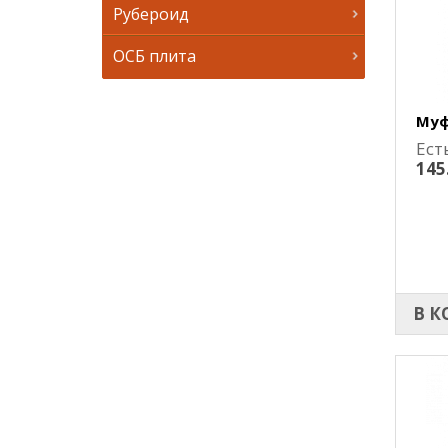
Рубероид
ОСБ плита
Муф
Ест
145
В К