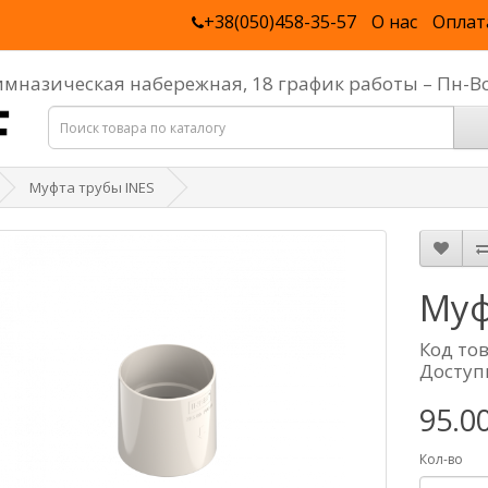
+38(050)458-35-57
О нас
Оплат
Гимназическая набережная, 18 график работы – Пн-В
Муфта трубы INES
Муф
Код то
Доступ
95.0
Кол-во