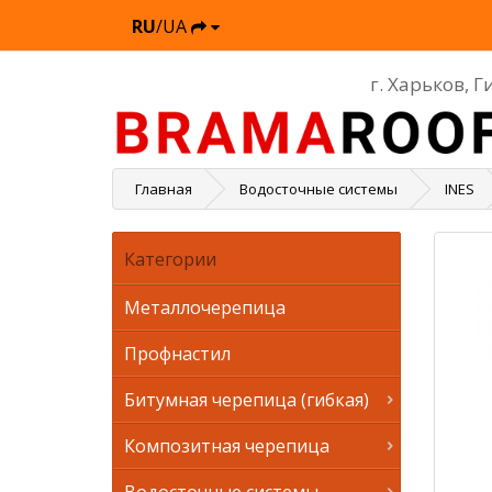
RU
/UA
г. Харьков, 
Главная
Водосточные системы
INES
Категории
Металлочерепица
Профнастил
Битумная черепица (гибкая)
Композитная черепица