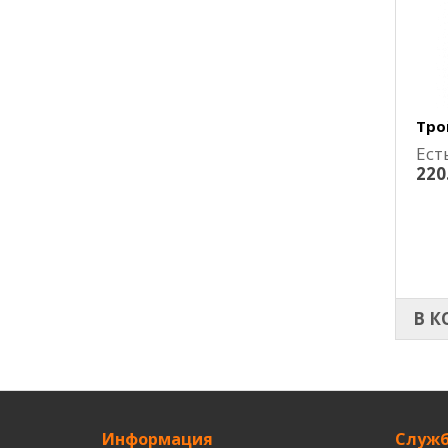
Тро
Ест
220
В К
Информация
Служб