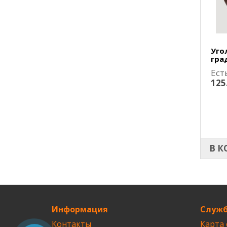
Уго
гра
Ест
125
В К
Информация
Служб
Контакты
Карта 