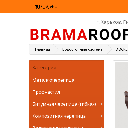
RU
/UA
г. Харьков, 
Главная
Водосточные системы
DOCKE
Категории
Металлочерепица
Профнастил
Битумная черепица (гибкая)
Композитная черепица