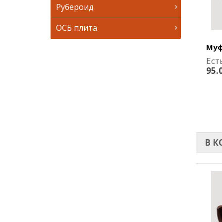
Рубероид
ОСБ плита
Муф
Ест
95.
В К