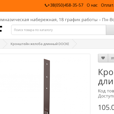
+38(050)458-35-57
О нас
Оплат
Гимназическая набережная, 18 график работы – Пн-В
Кронштейн желоба длинный DOCKE
Кро
дли
Код то
Доступ
105.