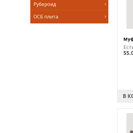
Рубероид
ОСБ плита
Муф
Ест
55.
В К