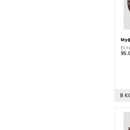
Муф
Ест
95.
В К