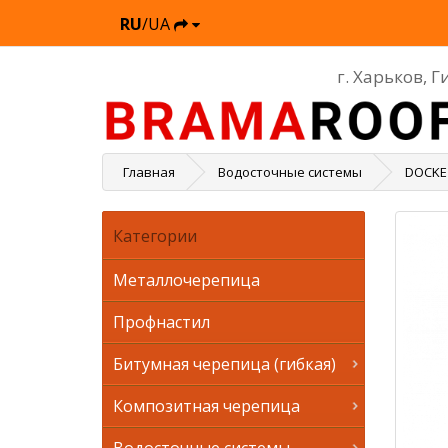
RU
/UA
г. Харьков, 
Главная
Водосточные системы
DOCKE
Категории
Металлочерепица
Профнастил
Битумная черепица (гибкая)
Композитная черепица