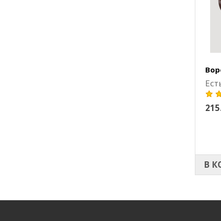
Вор
Ест
215
В К