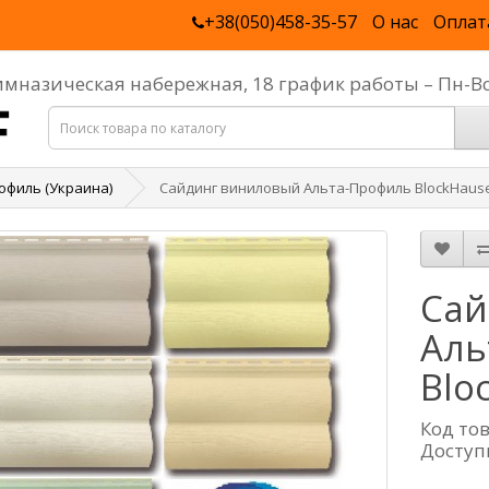
+38(050)458-35-57
О нас
Оплат
Гимназическая набережная, 18 график работы – Пн-В
офиль (Украина)
Сайдинг виниловый Альта-Профиль BlockHause
Сай
Аль
Blo
Код то
Доступ