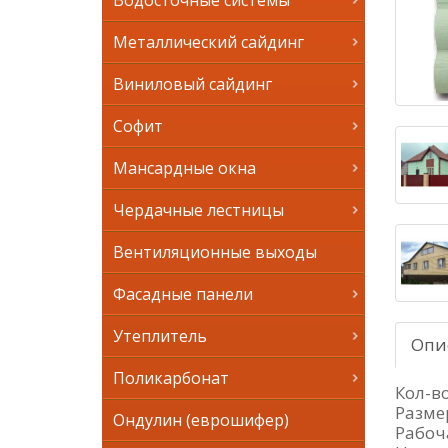
Водосточные системы
Металлический сайдинг
Виниловый сайдинг
Софит
Мансардные окна
Чердачные лестницы
Вентиляционные выходы
Фасадные панели
Утеплитель
Опи
Поликарбонат
Кол-во
Разме
Ондулин (еврошифер)
Рабоч