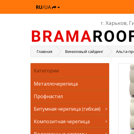
RU
/UA
г. Харьков, 
Главная
Виниловый сайдинг
Альта-пр
Категории
Металлочерепица
Профнастил
Битумная черепица (гибкая)
Композитная черепица