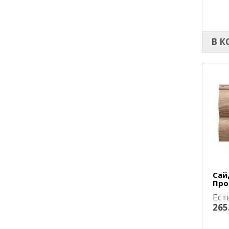
В К
Сай
Про
Ест
265