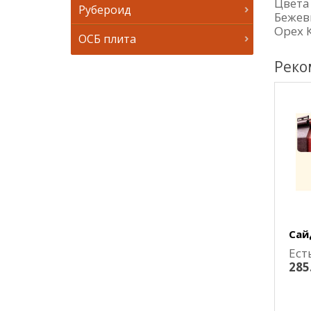
Цвета
Рубероид
Бежев
Орех 
ОСБ плита
Реко
Сай
Ест
285