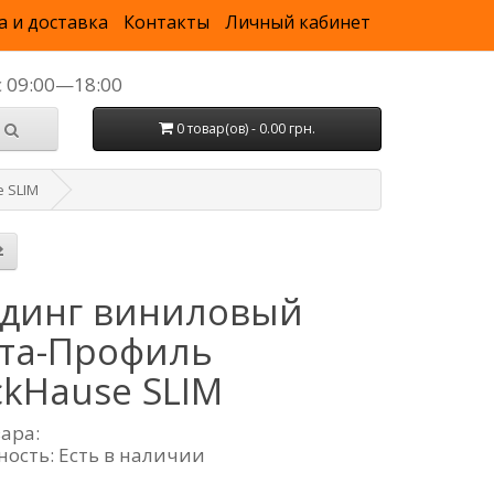
а и доставка
Контакты
Личный кабинет
с 09:00—18:00
0 товар(ов) - 0.00 грн.
 SLIM
динг виниловый
та-Профиль
ckHause SLIM
вара:
ность: Есть в наличии