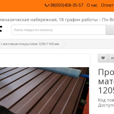
+38(050)458-35-57
О нас
Оплат
Гимназическая набережная, 18 график работы – Пн-В
 с матовым покрытием 1205/1160 мм
Про
мат
120
Код то
Доступ