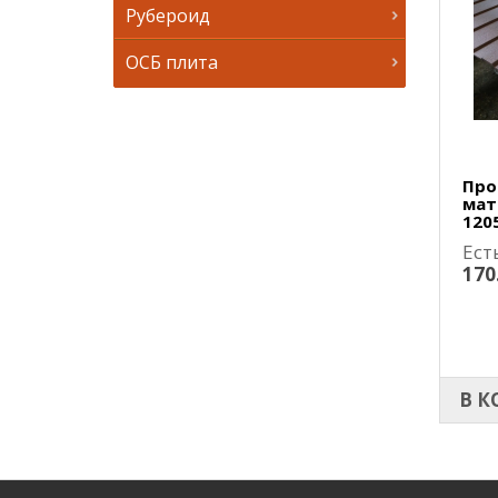
Рубероид
ОСБ плита
Про
мат
120
Ест
170
В К