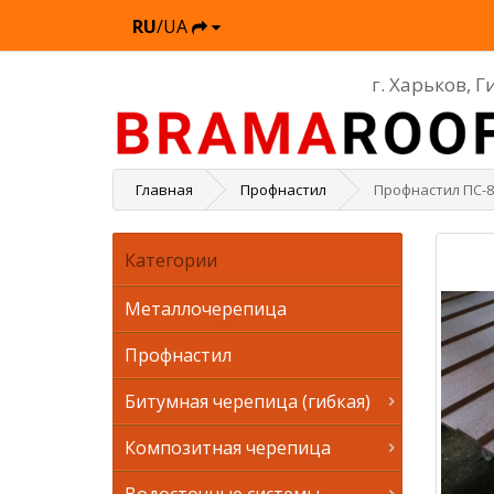
RU
/UA
г. Харьков, 
Главная
Профнастил
Профнастил ПС-8
Категории
Металлочерепица
Профнастил
Битумная черепица (гибкая)
Композитная черепица