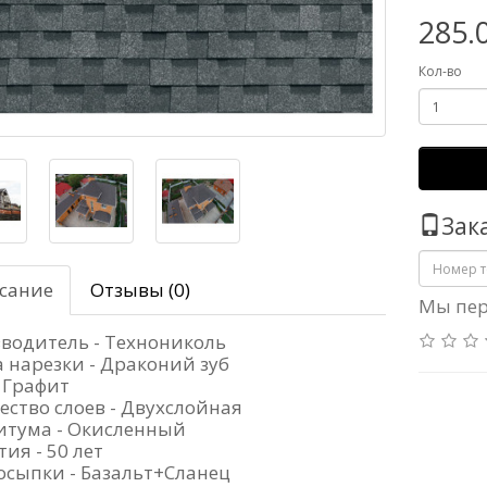
285.
Кол-во
Зак
сание
Отзывы (0)
Мы пер
водитель - Технониколь
 нарезки - Драконий зуб
- Графит
ество слоев - Двухслойная
итума - Окисленный
ия - 50 лет
осыпки - Базальт+Сланец