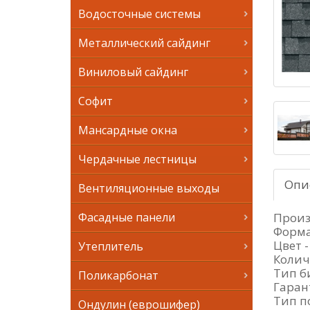
Водосточные системы
Металлический сайдинг
Виниловый сайдинг
Софит
Мансардные окна
Чердачные лестницы
Опи
Вентиляционные выходы
Произ
Фасадные панели
Форма
Цвет 
Утеплитель
Колич
Тип б
Поликарбонат
Гарант
Тип п
Ондулин (еврошифер)