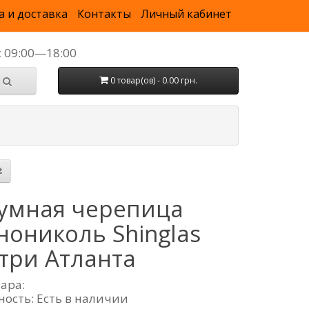
а и доставка
Контакты
Личный кабинет
с 09:00—18:00
0 товар(ов) - 0.00 грн.
умная черепица
нониколь Shinglas
три Атланта
вара:
ность: Есть в наличии