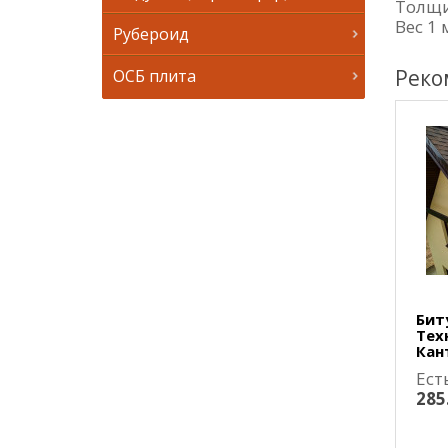
Толщи
Вес 1 
Рубероид
Реко
ОСБ плита
Бит
Тех
Кан
Ест
285