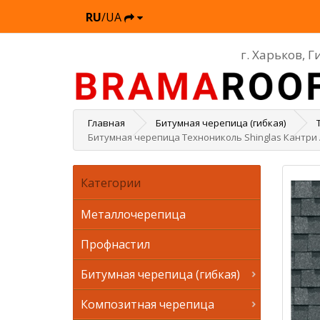
RU
/UA
г. Харьков, 
Главная
Битумная черепица (гибкая)
Битумная черепица Технониколь Shinglas Кантри
Категории
Металлочерепица
Профнастил
Битумная черепица (гибкая)
Композитная черепица