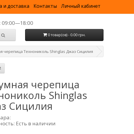
а и доставка
Контакты
Личный кабинет
с 09:00—18:00
0 товар(ов) - 0.00 грн.
я черепица Технониколь Shinglas Джаз Сицилия
умная черепица
нониколь Shinglas
з Сицилия
вара:
ность: Есть в наличии