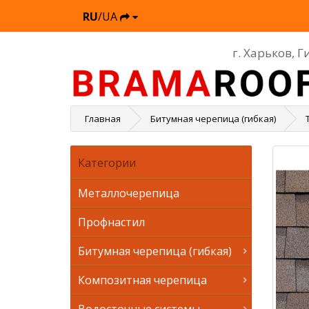
RU
/UA
г. Харьков, 
Главная
Битумная черепица (гибкая)
Категории
Металлочерепица
Профнастил
Битумная черепица (гибкая)
Композитная черепица