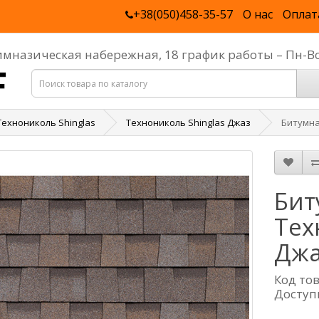
+38(050)458-35-57
О нас
Оплат
Гимназическая набережная, 18 график работы – Пн-В
Технониколь Shinglas
Технониколь Shinglas Джаз
Битумна
Бит
Тех
Джа
Код то
Доступ