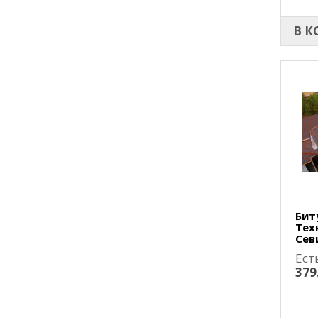
В К
Бит
Тех
Сев
Ест
379