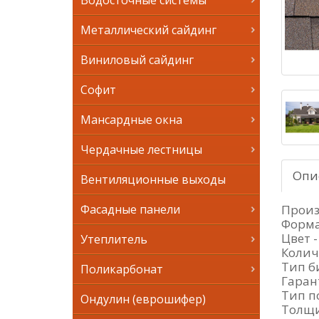
Водосточные системы
Металлический сайдинг
Виниловый сайдинг
Софит
Мансардные окна
Чердачные лестницы
Опи
Вентиляционные выходы
Произ
Фасадные панели
Форма
Цвет 
Утеплитель
Колич
Тип б
Поликарбонат
Гарант
Тип п
Ондулин (еврошифер)
Толщи