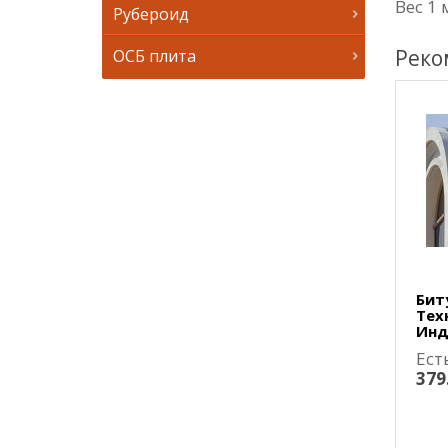
Вес 1 
Рубероид
Реко
ОСБ плита
Бит
Тех
Инд
Ест
379