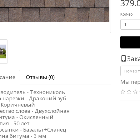
379.
Кол-во
Зак
сание
Отзывы (0)
Мы пер
водитель - Технониколь
 нарезки - Драконий зуб
- Коричневый
ество слоев - Двухслойная
итума - Окисленный
ия - 50 лет
осыпки - Базальт+Сланец
на битума - 3 мм