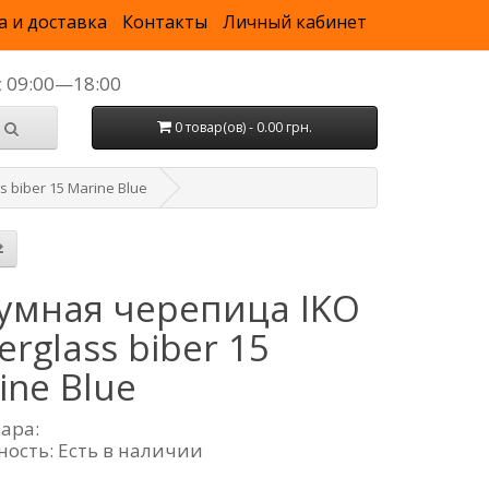
а и доставка
Контакты
Личный кабинет
с 09:00—18:00
0 товар(ов) - 0.00 грн.
 biber 15 Marine Blue
умная черепица IKO
erglass biber 15
ine Blue
вара:
ность: Есть в наличии