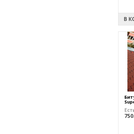
В К
Бит
Supe
Ест
750