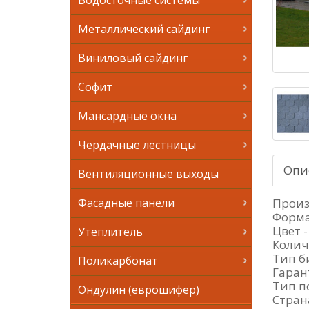
Водосточные системы
Металлический сайдинг
Виниловый сайдинг
Софит
Мансардные окна
Чердачные лестницы
Опи
Вентиляционные выходы
Произ
Фасадные панели
Форма
Цвет 
Утеплитель
Колич
Тип б
Поликарбонат
Гарант
Тип п
Ондулин (еврошифер)
Стран