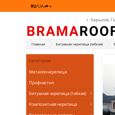
RU
/UA
г. Харьков, 
Главная
Битумная черепица (гибкая)
Категории
Металлочерепица
Профнастил
Битумная черепица (гибкая)
Композитная черепица