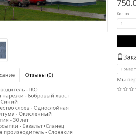
750.
Кол-во
Зак
сание
Отзывы (0)
Мы пер
водитель - IKO
 нарезки - Бобровый хвост
- Синий
ество слоев - Однослойная
итума - Окисленный
ия - 30 лет
осыпки - Базальт+Сланец
а производитель - Словакия