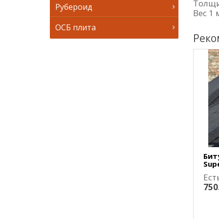
Толщи
Рубероид
Вес 1 
ОСБ плита
Реко
Бит
Supe
Ест
750