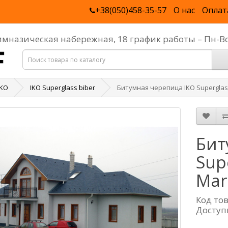
+38(050)458-35-57
О нас
Оплат
Гимназическая набережная, 18 график работы – Пн-В
IKO
IKO Superglass biber
Битумная черепица IKO Superglass
Бит
Sup
Mar
Код то
Доступ